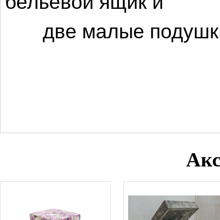
бельевой ящик и
две малые подушк
Акс