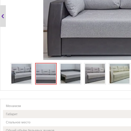
Механизм
Габарит
Спальное место
Общий объём бельевых ящиков